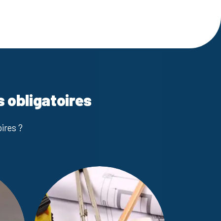
s obligatoires
ires ?
Diagnostic