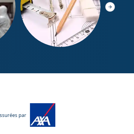
Slide suivant
Mesurage Loi Boutin
assurées par